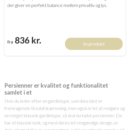
der giver en perfekt balance mellem privatliv og lys.
836 kr.
fra
Se produkt
Persienner er kvalitet og funktionalitet
samlet i et
Hvis du leder efter en gardintype, som ikke blot er
fremragende til solafskærmning, men også er let at rengøre og
en meget klassisk gardintype, så skal du købe persienner. De
har et klassisk look, og med deres let rengørelige design, er
det velegnet til rum som bryggers, køkken og badeværelse. Vi