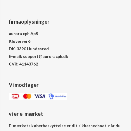
firmaoplysninger
aurora cph ApS
Kløvervej 6
DK-3390 Hundested
E-mail: support@auroracph.dk
CVR: 41143762
Vi modtager
vi er e-mærket
E-mærkets køberbeskyttelse er dit sikkerhedsnet, når du