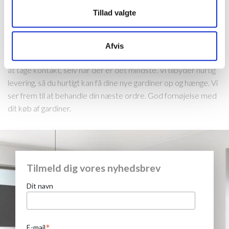
en så let og hurtig handel som muligt. Det er netop derfor, at vi
Tillad valgte
er med dig hele vejen i købsprocessen, for at sikre, at du får en
god handel. Du kan altid stille spørgsmål til vores
kundesupport, hvor vi vil forsøge at svare efter bedste evne.
Afvis
Ingen problemer er for store eller for små, så det er bare med
at tage kontakt, selv når der er det mindste. Vi tilbyder hurtig
levering, så du hurtigt kan få dine nye gardiner op og hænge. Vi
ser frem til at behandle din næste ordre. God fornøjelse med
dit køb af gardiner.
Tilmeld dig vores nyhedsbrev
Dit navn
*
E-mail